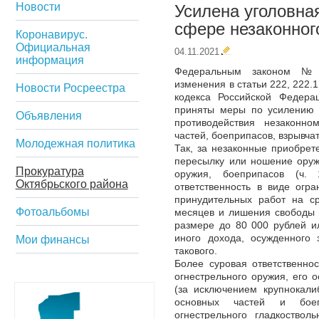
Новости
Усилена уголовна
сфере незаконног
Коронавирус.
Официальная
04.11.2021
информация
Федеральным законом № 
изменения в статьи 222, 222.1,
Новости Росреестра
кодекса Российской Федера
приняты меры по усилению у
Объявления
противодействия незаконно
частей, боеприпасов, взрывча
Молодежная политика
Так, за незаконные приобрете
пересылку или ношение оруж
Прокуратура
оружия, боеприпасов (ч.
Октябрьского района
ответственность в виде огр
принудительных работ на ср
Фотоальбомы
месяцев и лишения свободы 
размере до 80 000 рублей и
иного дохода, осужденного
Мои финансы
такового.
Более суровая ответственно
огнестрельного оружия, его 
(за исключением крупнокали
основных частей и боеп
огнестрельного гладкоствол