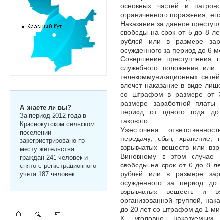
основных частей и патроно
ограниченного поражения, его
Наказание за данное преступ
свободы на срок от 5 до 8 л
рублей или в размере зар
осужденного за период до 6 м
Совершение преступления г
служебного положения или 
телекоммуникационных сетей,
влечет наказание в виде лиш
со штрафом в размере от 
размере заработной платы 
А знаете ли вы?
период от одного года до
За период 2012 года в
такового.
Краснокутском сельском
Ужесточена ответственнос
поселении
передачу, сбыт, хранение, 
зарегристрировано по
взрывчатых веществ или взр
месту жительства
Виновному в этом случае 
граждан 241 человек и
свободы на срок от 6 до 8 
снято с регистрационного
рублей или в размере зар
учета 187 человек.
осужденного за период до
взрывчатых веществ и вз
организованной группой, на
до 20 лет со штрафом до 1 м
К уголовно наказуемым 