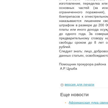
изготовление, переделка или
основных частей (за иск
ограниченного поражения),
боеприпасов к огнестрельно
наказываются лишением св
штрафом в размере до 200 0
платы или иного дохода осуж
до одного года. За соверш
предварительному сговору н
свободы сроком до 8 лет 
рублей.
Следует знать: лицо, добров
данных статьях, освобождаютс
Помощник пр
А.Р. Цушба
версия для печати
Еще новости
Африканская чума свин