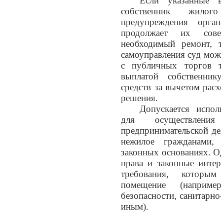
Если указанные 
собственник жило
предупреждения орган
продолжает их сов
необходимый ремонт, 
самоуправления суд мож
с публичных торгов 
выплатой собственни
средств за вычетом рас
решения.
Допускается испо
для осуществления
предпринимательской де
нежилое гражданами
законных основаниях. О
права и законные инте
требования, которы
помещение (наприме
безопасности, санитарн
иным).