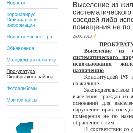
Новости
Выселение из жил
систематического
Коронавирус.
соседей либо исп
Официальная
информация
помещения не по
Новости Росреестра
26.06.2018
ПРОКУРАТУ
Объявления
Выселение из 
систематического на
Молодежная политика
использования жи
назначению
Прокуратура
Конституцией РФ г
Октябрьского района
на жилище.
Фотоальбомы
Законодательством
выселения граждан из 
Мои финансы
оснований для выселен
нарушение прав соседе
помещения не по назна
обращение с ним.
В соответствии со