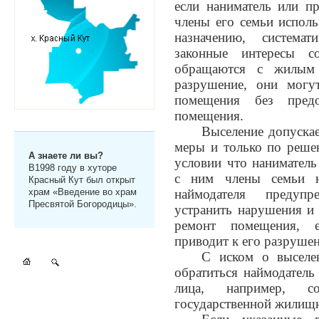
если наниматель или п
члены его семьи испол
назначению, система
законные интересы со
обращаются с жилым 
разрушение, они могу
помещения без предо
помещения.
Выселение допускае
меры и только по реше
А знаете ли вы?
условии что нанимател
В1998 году в хуторе
с ним члены семьи н
Красный Кут был открыт
храм «Введение во храм
наймодателя предуп
Пресвятой Богородицы».
устранить нарушения и
ремонт помещения, 
приводит к его разруше
С иском о выселе
обратиться наймодатель
лица, например, с
государственной жилищ