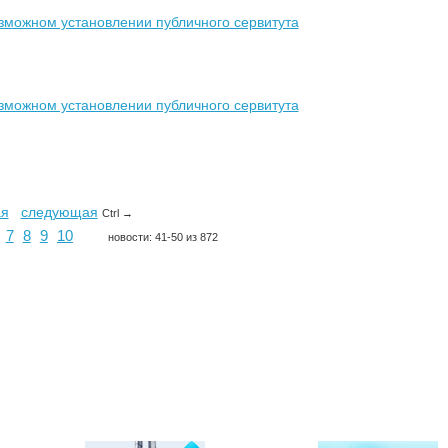
зможном установлении публичного сервитута
зможном установлении публичного сервитута
ая
следующая
Ctrl →
7
8
9
10
новости: 41-50 из 872