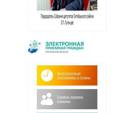
Долгосрочные
программы и планы
График приема
граждан