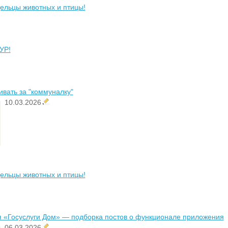
ельцы животных и птицы!
УР!
ивать за "коммуналку"
10.03.2026
ельцы животных и птицы!
я «Госуслуги Дом» — подборка постов о функционале приложения
06.03.2026