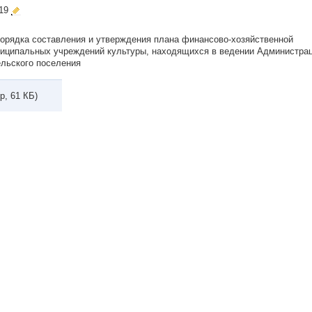
019
орядка составления и утверждения плана финансово-хозяйственной
иципальных учреждений культуры, находящихся в ведении Администра
ельского поселения
p, 61 КБ)