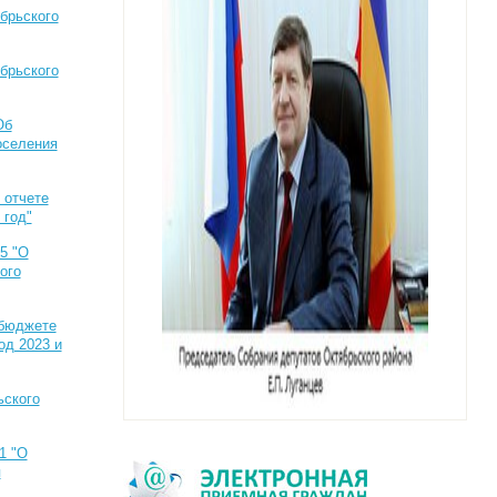
брьского
брьского
Об
оселения
 отчете
 год"
5 "О
ого
 бюджете
од 2023 и
ьского
1 "О
я