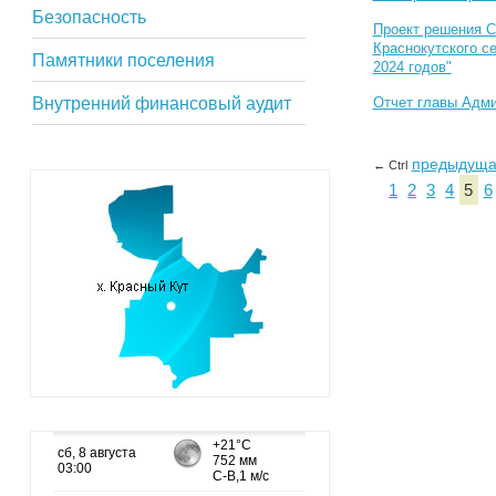
Безопасность
Проект решения С
Краснокутского се
Памятники поселения
2024 годов"
Внутренний финансовый аудит
Отчет главы Адми
предыдущ
← Ctrl
1
2
3
4
5
6