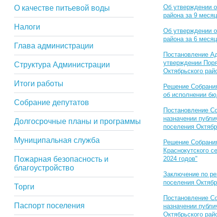
Об утверждении о
О качестве питьевой воды
района за 9 месяц
Налоги
Об утверждении о
района за 6 месяц
Глава администрации
Постановление Ад
утверждении Поря
Структура Администрации
Октябрьского райо
Итоги работы
Решение Собрания
об исполнении бю
Собрание депутатов
Постановление Со
назначении публи
Долгосрочные планы и программы
поселения Октябрь
Муниципальная служба
Решение Собрания
Краснокутского се
Пожарная безопасность и
2024 годов"
благоустройство
Заключение по ре
поселения Октябрь
Торги
Постановление Со
Паспорт поселения
назначении публи
Октябрьского райо