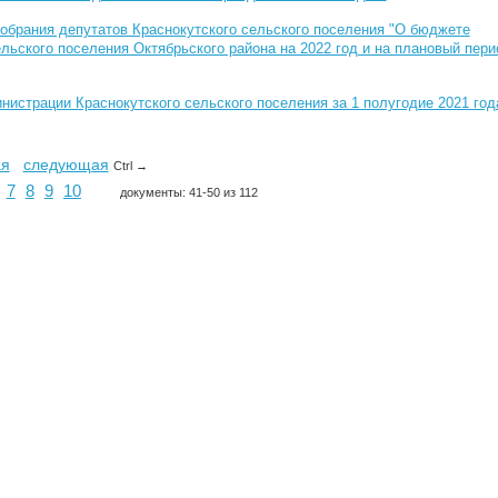
обрания депутатов Краснокутского сельского поселения "О бюджете
льского поселения Октябрьского района на 2022 год и на плановый пери
нистрации Краснокутского сельского поселения за 1 полугодие 2021 год
ая
следующая
Ctrl →
7
8
9
10
документы: 41-50 из 112