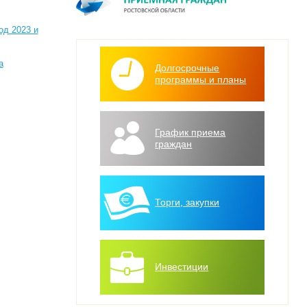
од 2023 и
а
Долгосрочные
программы и планы
График приема
граждан
Торги, закупки
Инвестиции