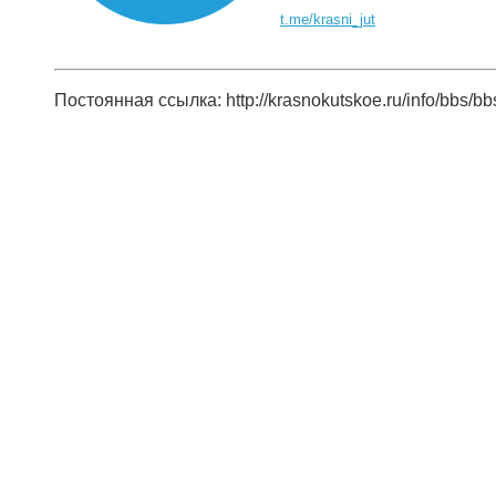
t.me/krasni_jut
Постоянная ссылка: http://krasnokutskoe.ru/info/bbs/b