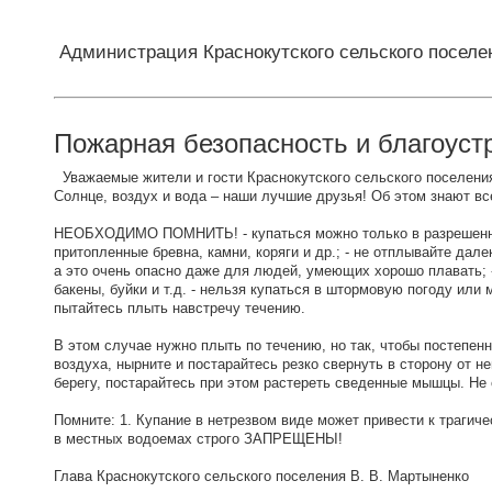
Администрация Краснокутского сельского поселе
Пожарная безопасность и благоуст
Уважаемые жители и гости Краснокутского сельского поселени
Солнце, воздух и вода – наши лучшие друзья! Об этом знают все
НЕОБХОДИМО ПОМНИТЬ! - купаться можно только в разрешенных 
притопленные бревна, камни, коряги и др.; - не отплывайте дал
а это очень опасно даже для людей, умеющих хорошо плавать; -
бакены, буйки и т.д. - нельзя купаться в штормовую погоду или 
пытайтесь плыть навстречу течению.
В этом случае нужно плыть по течению, но так, чтобы постепенн
воздуха, нырните и постарайтесь резко свернуть в сторону от н
берегу, постарайтесь при этом растереть сведенные мышцы. Не 
Помните: 1. Купание в нетрезвом виде может привести к трагиче
в местных водоемах строго ЗАПРЕЩЕНЫ!
Глава Краснокутского сельского поселения В. В. Мартыненко